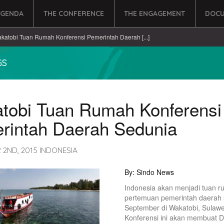
AGENDA
THE CONFERENCE
THE ENGAGEMENT
DOCU
katobi Tuan Rumah Konferensi Pemerintah Daerah [...]
GS
tobi Tuan Rumah Konferensi
rintah Daerah Sedunia
 2ND, 2015 INDONESIA
By: Sindo News
Indonesia akan menjadi tuan 
pertemuan pemerintah daerah 
September di Wakatobi, Sulawe
Konferensi ini akan membuat D