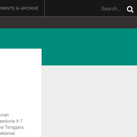
MENTS & ARCHIVE
rumah
sedunia 5-7
si Tenggara.
eklarasi