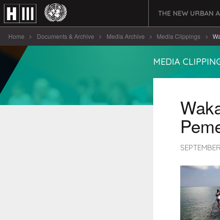
THE NEW URBAN 
Home
Documents & Archive
Media Archive
Media Clippings
Wa
MEDIA CLIPPIN
Waka
Peme
SEPTEMBER