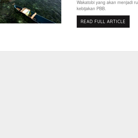
Wakatobi yang akan menjadi ru
kebijakan PBB.
READ FULL ARTICLE