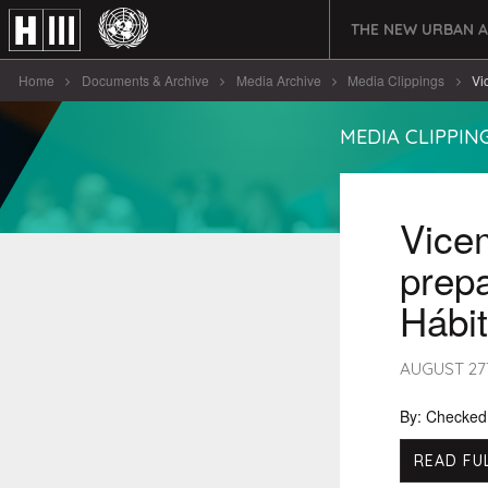
THE NEW URBAN 
Home
Documents & Archive
Media Archive
Media Clippings
Vi
MEDIA CLIPPIN
Vicem
prepa
Hábit
AUGUST 27
By: Checked
READ FU