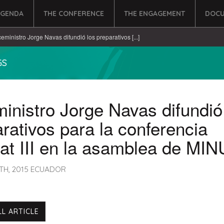
AGENDA
THE CONFERENCE
THE ENGAGEMENT
DOCU
ceministro Jorge Navas difundió los preparativos [...]
GS
inistro Jorge Navas difundió
rativos para la conferencia
at III en la asamblea de MI
TH, 2015 ECUADOR
LL ARTICLE