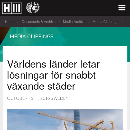
Home
Documents & Archive
Media Archive
Media Clippings
Världens länder letar lö [...]
MEDIA CLIPPINGS
Världens länder letar
lösningar för snabbt
växande städer
OCTOBER 16TH, 2016 SWEDEN