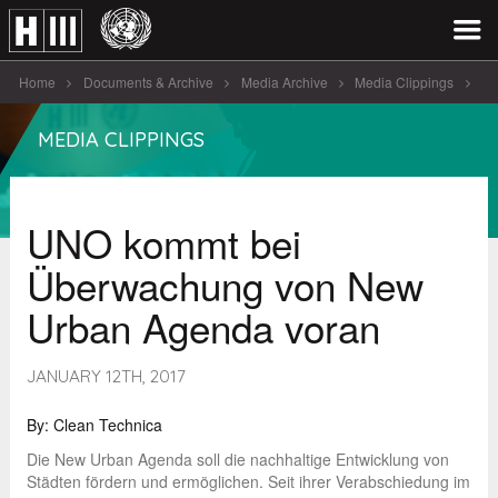
Home
Documents & Archive
Media Archive
Media Clippings
UNO kommt bei Überwachung von New [...]
MEDIA CLIPPINGS
UNO kommt bei
Überwachung von New
Urban Agenda voran
JANUARY 12TH, 2017
By: Clean Technica
Die New Urban Agenda soll die nachhaltige Entwicklung von
Städten fördern und ermöglichen. Seit ihrer Verabschiedung im