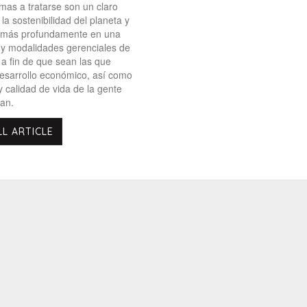
mas a tratarse son un claro
la sostenibilidad del planeta y
 más profundamente en una
n y modalidades gerenciales de
 a fin de que sean las que
esarrollo económico, así como
y calidad de vida de la gente
tan.
LL ARTICLE