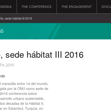
AGENDA
THE CONFERENCE
THE ENGAGEMENT
DOCU
ito, sede hábitat III 2016
GS
, sede hábitat III 2016
H, 2015
cio
d maravilla entre 14 del mundo,
ogida por la ONU como sede de
I 2016 conferencia sobre
esarrollo urbano sustentable,
os décadas de la Hábitat II,
ar en Estambul, Turquía, en