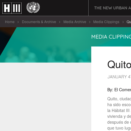
THE NEW URBAN 
Home
Documents & Archive
Media Archive
Media Clippings
Qu
MEDIA CLIPPIN
Quito
JANUARY 4T
By: El Comer
Quito, ciuda
ha sido esc
la Hábitat II
vivienda y d
después de d
que tuvo lug