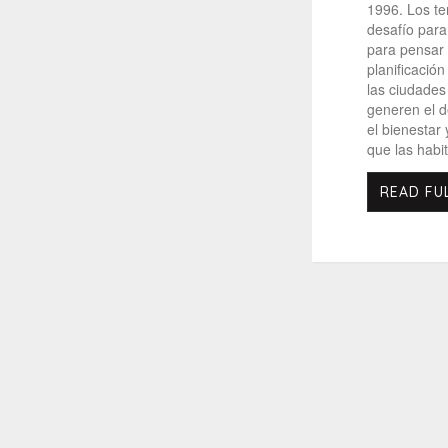
1996. Los te
desafío para 
para pensar
planificació
las ciudades
generen el d
el bienestar 
que las habi
READ FU