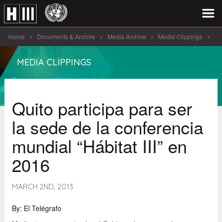
Home
Documents & Archive
Media Archive
Media Clippings
Quito participa para ser la sede [...]
MEDIA CLIPPINGS
Quito participa para ser
la sede de la conferencia
mundial “Hábitat III” en
2016
MARCH 2ND, 2013
By: El Telégrafo