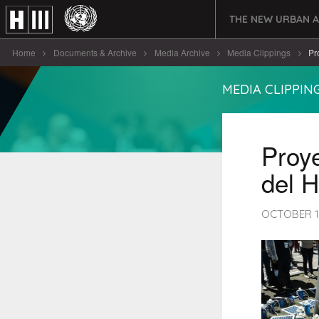
THE NEW URBAN 
Home
Documents & Archive
Media Archive
Media Clippings
Pro
MEDIA CLIPPIN
Proye
del H
OCTOBER 1