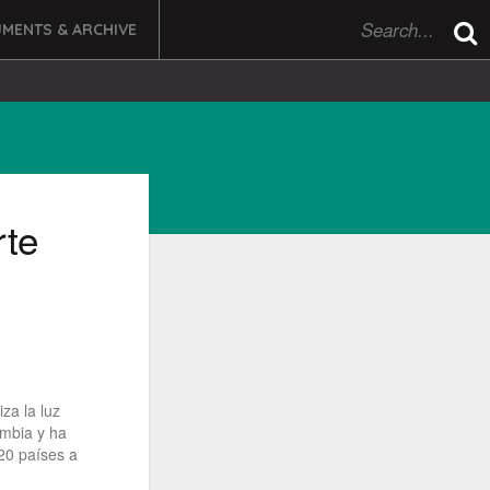
MENTS & ARCHIVE
rte
iza la luz
ombia y ha
 20 países a