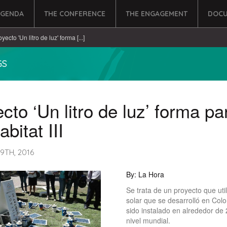
AGENDA
THE CONFERENCE
THE ENGAGEMENT
DOCU
yecto 'Un litro de luz' forma [...]
GS
cto ‘Un litro de luz’ forma pa
abitat III
9TH, 2016
By: La Hora
Se trata de un proyecto que util
solar que se desarrolló en Col
sido instalado en alrededor de
nivel mundial.