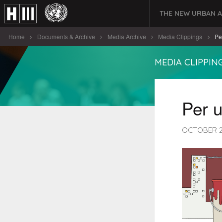
THE NEW URBAN 
Home
Documents & Archive
Media Archive
Media Clippings
Pe
MEDIA CLIPPIN
Per 
OCTOBER 25