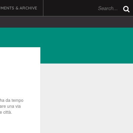
MENTS & ARCHIVE
 ha da tempo
vare una via
e città.