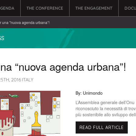
AGENDA
THE CONFERENCE
THE ENGAGEMENT
DOCU
r una "nuova agenda urbana”!
GS
una “nuova agenda urbana”!
TH, 2016 ITALY
By: Unimondo
L’Assemblea generale dell’Onu
riconosciuto la necessità di tro
più sostenibile allo sviluppo dell
READ FULL ARTICLE