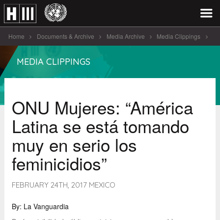
Home
Documents & Archive
Media Archive
Media Clippings
ONU Mujeres: "América Latina se [...]
MEDIA CLIPPINGS
ONU Mujeres: “América
Latina se está tomando
muy en serio los
feminicidios”
FEBRUARY 24TH, 2017 MEXICO
By: La Vanguardia