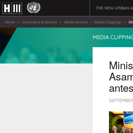
THE NEW URBAN 
Home
Documents & Archive
Media Archive
Media Clippings
Mi
MEDIA CLIPPIN
Minis
Asam
antes
SEPTEMBER 