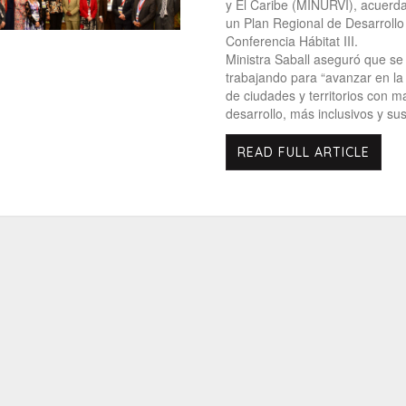
y El Caribe (MINURVI), acuerd
un Plan Regional de Desarroll
Conferencia Hábitat III.
Ministra Saball aseguró que se
trabajando para “avanzar en la
de ciudades y territorios con m
desarrollo, más inclusivos y sus
READ FULL ARTICLE