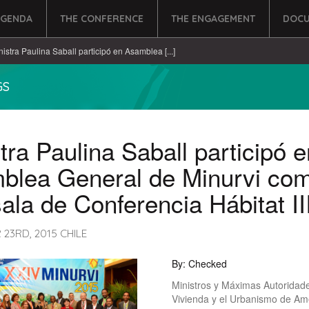
AGENDA
THE CONFERENCE
THE ENGAGEMENT
DOCU
nistra Paulina Saball participó en Asamblea [...]
GS
tra Paulina Saball participó e
blea General de Minurvi co
ala de Conferencia Hábitat II
23RD, 2015 CHILE
By: Checked
Ministros y Máximas Autoridad
Vivienda y el Urbanismo de Amé