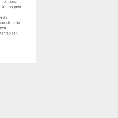
an elaborar
o Urbano post
 está
 construcción
ayor
tentables”.