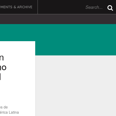
MENTS & ARCHIVE
n
mo
I
es de
rica Latina