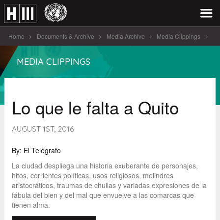
Home
Documents & Archive
Media Archive
Media Clippings
Lo que le falta a Quito
MEDIA CLIPPINGS
Lo que le falta a Quito
AUGUST 1ST, 2016
By: El Telégrafo
La ciudad despliega una historia exuberante de personajes,
hitos, corrientes políticas, usos religiosos, melindres
aristocráticos, traumas de chullas y variadas expresiones de la
fábula del bien y del mal que envuelve a las comarcas que
tienen alma.