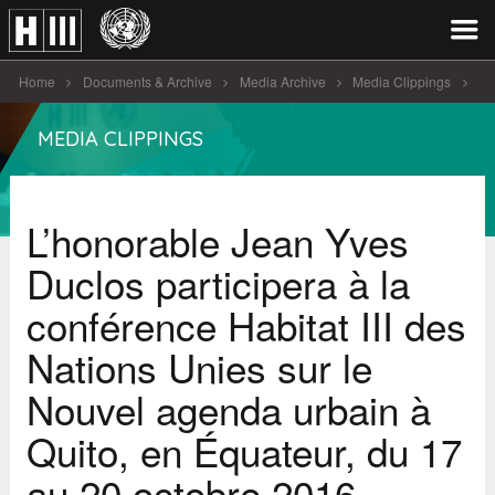
Home
Documents & Archive
Media Archive
Media Clippings
L'honorable Jean Yves Duclos participera à la [...]
MEDIA CLIPPINGS
L’honorable Jean Yves
Duclos participera à la
conférence Habitat III des
Nations Unies sur le
Nouvel agenda urbain à
Quito, en Équateur, du 17
au 20 octobre 2016