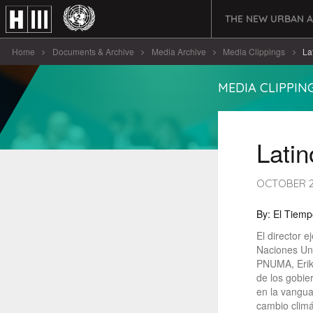
THE NEW URBAN 
Home
Documents & Archive
Media Archive
Media Clippings
La
MEDIA CLIPPIN
Latin
OCTOBER 2
By: El Tiemp
El director e
Naciones Un
PNUMA, Erik
de los gobie
en la vangua
cambio climá