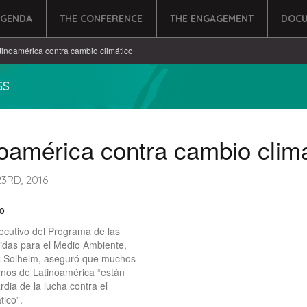
AGENDA
THE CONFERENCE
THE ENGAGEMENT
DOCU
tinoamérica contra cambio climático
GS
oamérica contra cambio clim
3RD, 2016
o
jecutivo del Programa de las
idas para el Medio Ambiente,
 Solheim, aseguró que muchos
rnos de Latinoamérica “están
rdia de la lucha contra el
tico”.