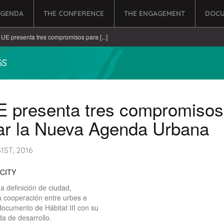
AGENDA
THE CONFERENCE
THE ENGAGEMENT
DOCU
 UE presenta tres compromisos para [...]
GS
E presenta tres compromisos
car la Nueva Agenda Urbana
ST, 2016
CITY
a definición de ciudad,
 cooperación entre urbes e
 documento de Hábitat III con su
a de desarrollo.