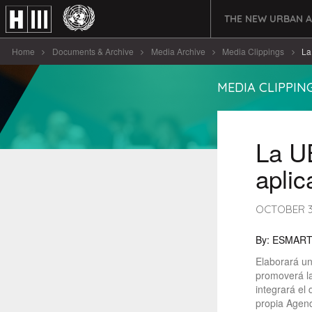
THE NEW URBAN 
Home
Documents & Archive
Media Archive
Media Clippings
La
MEDIA CLIPPIN
La U
apli
OCTOBER 31
By: ESMART
Elaborará un
promoverá la
integrará el
propia Agend