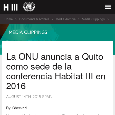
Home
Documents & Archive
Media Archive
Media Clippings
La ONU anuncia a Quito como [...]
MEDIA CLIPPINGS
La ONU anuncia a Quito
como sede de la
conferencia Habitat III en
2016
AUGUST 14TH, 2015 SPAIN
By: Checked