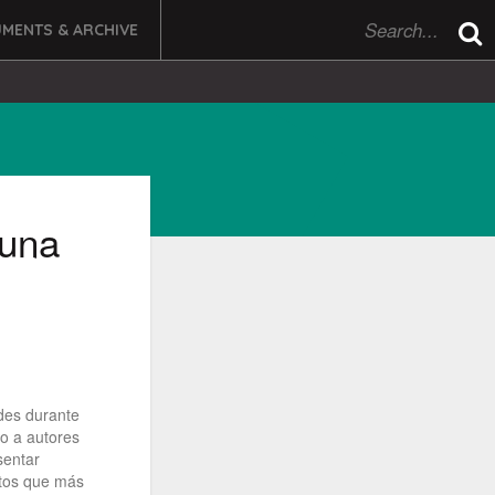
MENTS & ARCHIVE
 una
des durante
o a autores
sentar
butos que más