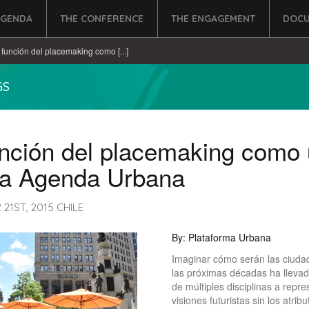
AGENDA
THE CONFERENCE
THE ENGAGEMENT
DOCU
 función del placemaking como [...]
GS
unción del placemaking como
a Agenda Urbana
21ST, 2015 CHILE
By: Plataforma Urbana
Imaginar cómo serán las ciuda
las próximas décadas ha llevad
de múltiples disciplinas a repre
visiones futuristas sin los atri