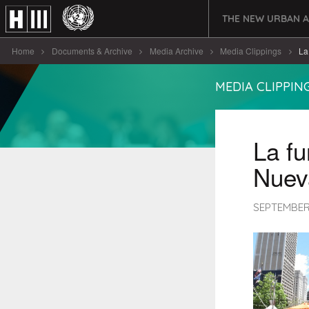
THE NEW URBAN 
Home
Documents & Archive
Media Archive
Media Clippings
La
MEDIA CLIPPIN
La f
Nuev
SEPTEMBER 