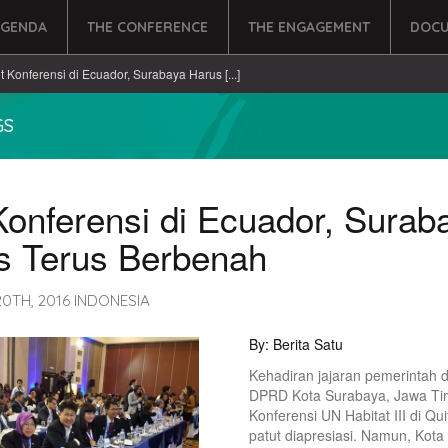
AGENDA
THE CONFERENCE
THE ENGAGEMENT
DOCU
ut Konferensi di Ecuador, Surabaya Harus [...]
GS
Konferensi di Ecuador, Surab
s Terus Berbenah
0TH, 2016 INDONESIA
By: Berita Satu
Kehadiran jajaran pemerintah 
DPRD Kota Surabaya, Jawa Ti
Konferensi UN Habitat III di Qu
patut diapresiasi. Namun, Kota