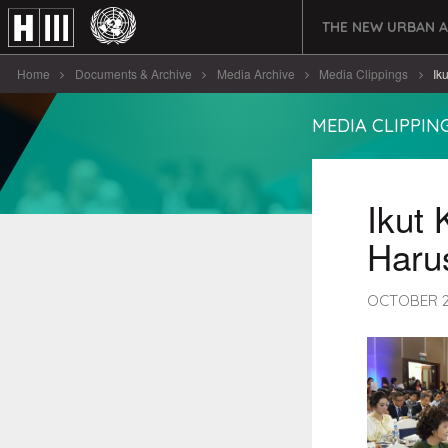
THE NEW URBAN 
Home
Documents & Archive
Media Archive
Media Clippings
Ik
MEDIA CLIPPIN
Ikut 
Haru
OCTOBER 2