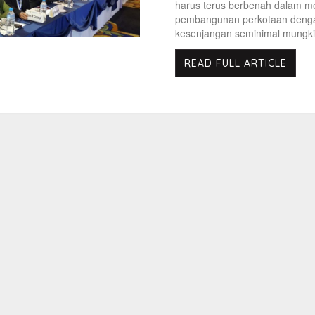
harus terus berbenah dalam 
pembangunan perkotaan denga
kesenjangan seminimal mungki
READ FULL ARTICLE