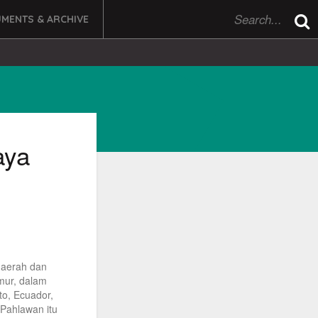
MENTS & ARCHIVE
aya
daerah dan
mur, dalam
ito, Ecuador,
 Pahlawan itu