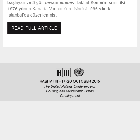
başlayan ve 3 gün devam edecek Habitat Konferansı'nın ilki
1976 yılında Kanada Vancour'da, ikincisi 1996 yılında
İstanbul'da düzenlenmişti.
READ FULL ARTICLE
HABITAT III - 17-20 OCTOBER 2016
The United Nations Conference on
Housing and Sustainable Urban
Development