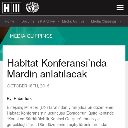
Home
Documents & Archive
Media Archive
Media Clippings
Habitat Konferansı'nda Mardin anlatılacak
MEDIA CLIPPINGS
Habitat Konferansı’nda
Mardin anlatılacak
OCTOBER 18TH, 2016
By: Haberturk
Birleşmiş Milletler (UN) tarafından yirmi yılda bir düzenlenen
Habitat Konferansı'nın üçüncüsü Ekvador'un Quito kentinde
"Konut ve Sürdürülebilir Kentsel Gelişme" temasıyla
gerçekleştiriliyor. Dün düzenlenen açılış törenin ardından