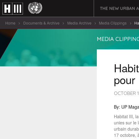
THE NEW URBAN 
Home
Documents & Archive
Media Archive
Media Clippings
Ha
MEDIA CLIPPIN
Habit
pour
OCTOBER 1
By: UP Maga
Habitat III,
unies sur le
urbain durabl
17 octobre, 