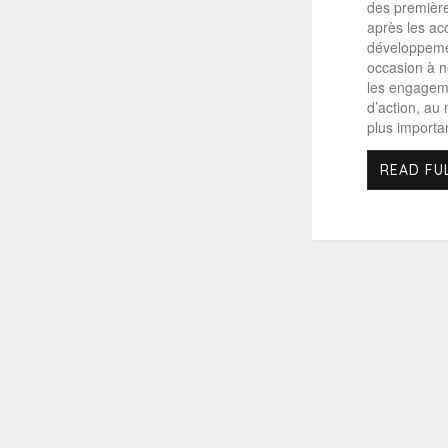
des première
après les acc
développeme
occasion à n
les engagem
d’action, au
plus important
READ FU