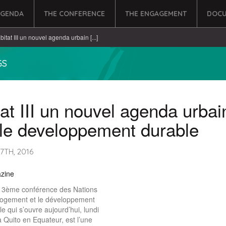
AGENDA
THE CONFERENCE
THE ENGAGEMENT
DOCU
bitat III un nouvel agenda urbain [...]
GS
at III un nouvel agenda urbai
 le developpement durable
7TH, 2016
zine
 la 3ème conférence des Nations
 logement et le développement
e qui s’ouvre aujourd’hui, lundi
à Quito en Equateur, est l’une