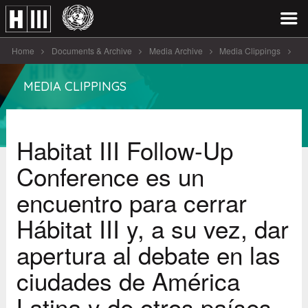
Home
Documents & Archive
Media Archive
Media Clippings
Habitat III Follow-Up Conference es un [...]
MEDIA CLIPPINGS
Habitat III Follow-Up
Conference es un
encuentro para cerrar
Hábitat III y, a su vez, dar
apertura al debate en las
ciudades de América
Latina y de otros países.