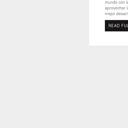
mundo con l
aprovechar l
mejor desarr
READ FU