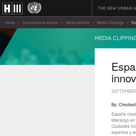
THE NEW URBAN 
Home
Documents & Archive
Media Archive
Media Clippings
Es
MEDIA CLIPPIN
Españ
inno
SEPTEMBER 
By: Checked
España mostr
liderazgo en
Ciudades Int
expertos y 