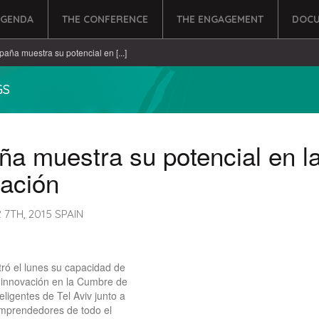
AGENDA
THE CONFERENCE
THE ENGAGEMENT
DOCU
paña muestra su potencial en [...]
GS
a muestra su potencial en l
vación
7TH, 2015 SPAIN
ó el lunes su capacidad de
 innovación en la Cumbre de
eligentes de Tel Aviv junto a
emprendedores de todo el