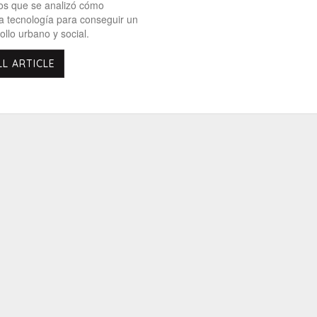
os que se analizó cómo
a tecnología para conseguir un
ollo urbano y social.
LL ARTICLE