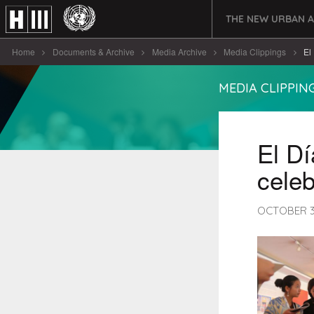
THE NEW URBAN 
Home
Documents & Archive
Media Archive
Media Clippings
El
MEDIA CLIPPIN
El Dí
celeb
OCTOBER 31