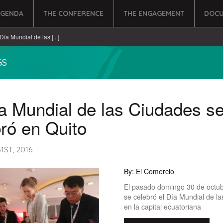
AGENDA
THE CONFERENCE
THE ENGAGEMENT
DOCU
 Día Mundial de las [...]
GS
a Mundial de las Ciudades s
ró en Quito
ST, 2016
By: El Comercio
El pasado domingo 30 de octu
se celebró el Día Mundial de l
en la capital ecuatoriana