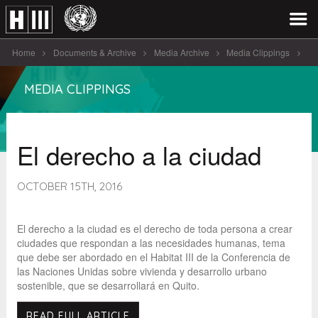
Home
Documents & Archive
Media Archive
Media Clippings
El derecho a la ciudad
MEDIA CLIPPINGS
El derecho a la ciudad
OCTOBER 15TH, 2016
El derecho a la ciudad es el derecho de toda persona a crear
ciudades que respondan a las necesidades humanas, tema
que debe ser abordado en el Habitat III de la Conferencia de
las Naciones Unidas sobre vivienda y desarrollo urbano
sostenible, que se desarrollará en Quito.
READ FULL ARTICLE