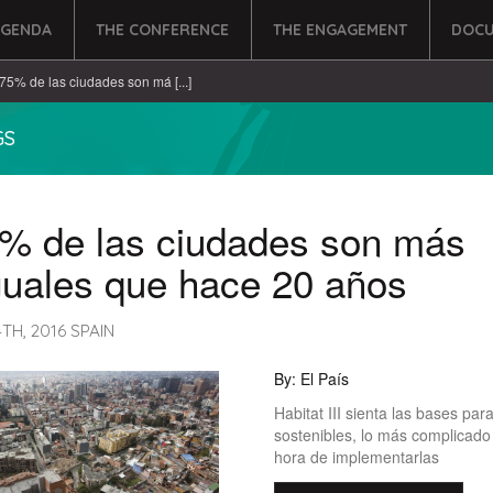
AGENDA
THE CONFERENCE
THE ENGAGEMENT
DOCU
 75% de las ciudades son má [...]
GS
5% de las ciudades son más
guales que hace 20 años
H, 2016 SPAIN
By: El País
Habitat III sienta las bases pa
sostenibles, lo más complicado
hora de implementarlas