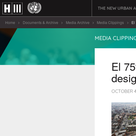
THE NEW URBAN 
Home
Documents & Archive
Media Archive
Media Clippings
El
MEDIA CLIPPIN
El 7
desi
OCTOBER 4T