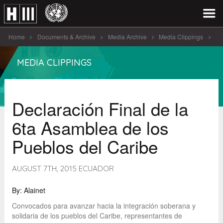
Home
Documents & Archive
Media Archive
Media Clippings
Declaración Final de la 6ta [...]
MEDIA CLIPPINGS
Declaración Final de la
6ta Asamblea de los
Pueblos del Caribe
AUGUST 7TH, 2015 ECUADOR
By: Alainet
Convocados para avanzar hacia la integración soberana y
solidaria de los pueblos del Caribe, representantes de