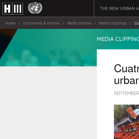
THE NEW URBAN 
Home
Documents & Archive
Media Archive
Media Clippings
Cu
MEDIA CLIPPIN
Cuatr
urba
SEPTEMBER