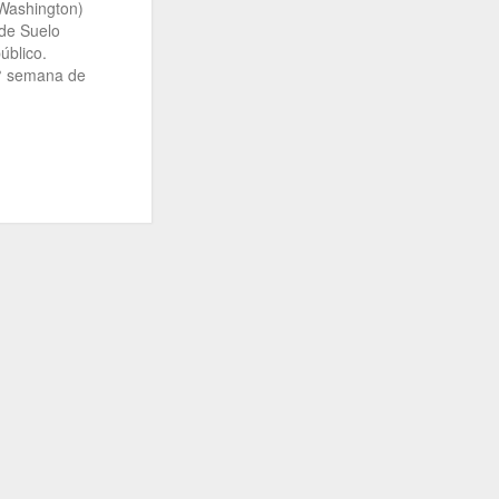
(Washington)
o de Suelo
úblico.
.° semana de