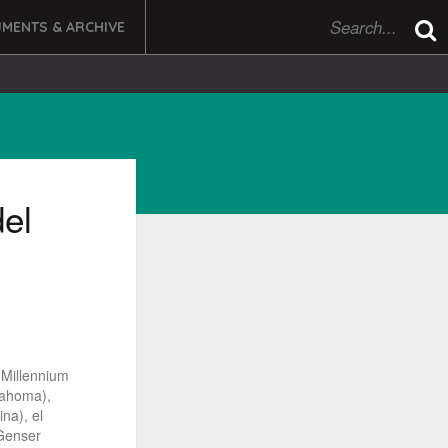
MENTS & ARCHIVE
del
 Millennium
lahoma),
na), el
Genser