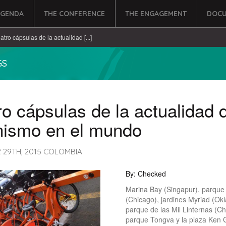
AGENDA
THE CONFERENCE
THE ENGAGEMENT
DOCU
atro cápsulas de la actualidad [...]
GS
o cápsulas de la actualidad 
nismo en el mundo
 29TH, 2015 COLOMBIA
By: Checked
Marina Bay (Singapur), parque
(Chicago), jardines Myriad (Ok
parque de las Mil Linternas (Chi
parque Tongva y la plaza Ken 