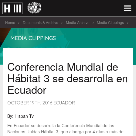
Home
Documents & Archive
Media Archive
Media Clippings
Conferencia Mundial de Hábitat 3 se [...]
MEDIA CLIPPINGS
Conferencia Mundial de
Hábitat 3 se desarrolla en
Ecuador
OCTOBER 19TH, 2016 ECUADOR
By: Hispan Tv
En Ecuador se desarrolla la Conferencia Mundial de las
Naciones Unidas Hábitat 3, que alberga por 4 días a más de