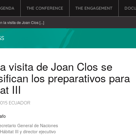
AGENDA
THE CONFERENCE
THE ENGAGEMENT
DOCU
n la visita de Joan Clos [...]
GS
a visita de Joan Clos se
sifican los preparativos para
at III
 2015 ECUADOR
afo
ecretario General de Naciones
ábitat III y director ejecutivo