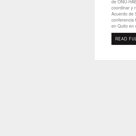
de ONU-HÁBI
coordinar y 
Acuerdo de 
conferencia H
en Quito en 
READ FU