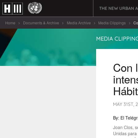
THE NEW URBAN 
Home
Documents & Archive
Media Archive
Media Clippings
Co
MEDIA CLIPPIN
Con l
inten
Hábit
MAY 31ST,
By: El Telégr
Joan Clos, s
Unidas para H