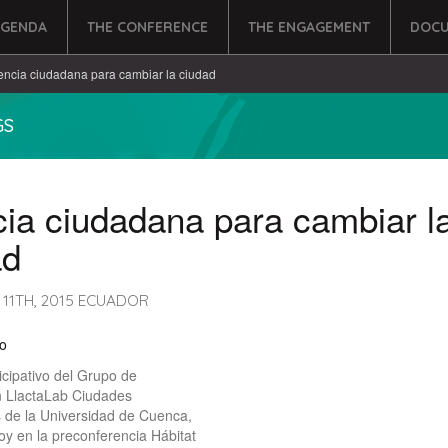
AGENDA
THE CONFERENCE
THE ENGAGEMENT
DOCU
encia ciudadana para cambiar la ciudad
GS
ia ciudadana para cambiar l
ad
11TH, 2015 ECUADOR
o
icipativo del Grupo de
n LlactaLab Ciudades
 de la Universidad de Cuenca,
hoy en la preconferencia Hábitat