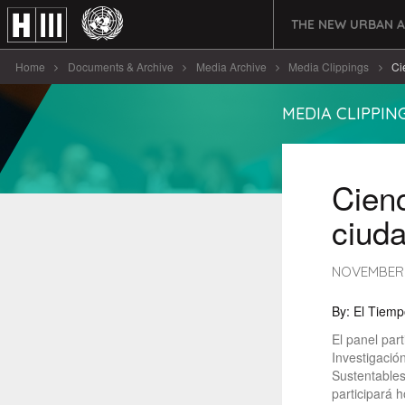
THE NEW URBAN 
Home
Documents & Archive
Media Archive
Media Clippings
Ci
MEDIA CLIPPIN
Cienc
ciud
NOVEMBER 
By: El Tiemp
El panel part
Investigació
Sustentables
participará 