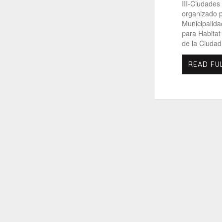
III-Ciudades
organizado p
Municipalid
para Habitat 
de la Ciudad
READ FU