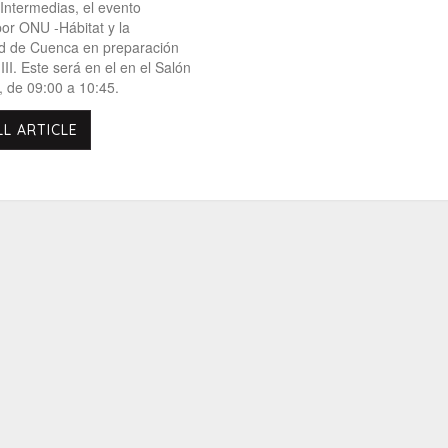
 Intermedias, el evento
or ONU -Hábitat y la
ad de Cuenca en preparación
III. Este será en el en el Salón
, de 09:00 a 10:45.
LL ARTICLE