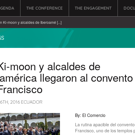
AGENDA
THE CONFERENCE
THE ENGAGEMENT
DOCU
n Ki-moon y alcaldes de Iberoamé [...]
GS
Ki-moon y alcaldes de
américa llegaron al convento
Francisco
6TH, 2016 ECUADOR
By: El Comercio
La rutina apacible del convent
Francisco, uno de los templos 