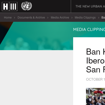
THE NEW URBAN 
Home
Documents & Archive
Media Archive
Media Clippings
Ba
MEDIA CLIPPIN
Ban 
Ibero
San 
OCTOBER 1