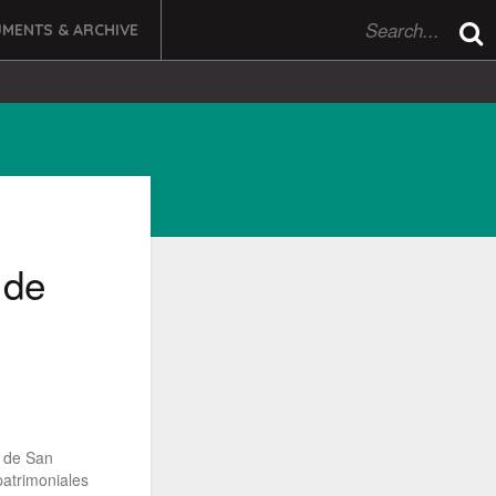
MENTS & ARCHIVE
 de
o de San
patrimoniales