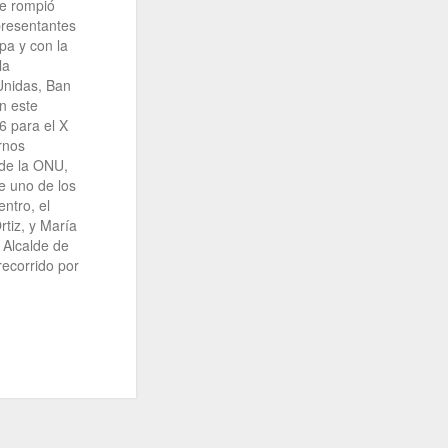
se rompió
presentantes
pa y con la
la
Unidas, Ban
n este
6 para el X
rnos
 de la ONU,
e uno de los
ntro, el
rtiz, y María
 Alcalde de
ecorrido por