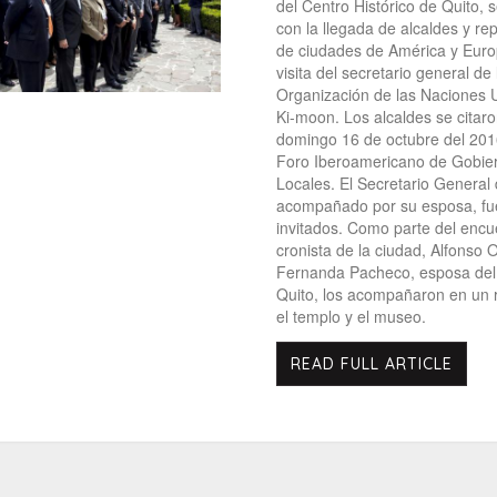
del Centro Histórico de Quito, 
con la llegada de alcaldes y re
de ciudades de América y Euro
visita del secretario general de 
Organización de las Naciones 
Ki-moon. Los alcaldes se citaro
domingo 16 de octubre del 201
Foro Iberoamericano de Gobie
Locales. El Secretario General
acompañado por su esposa, fu
invitados. Como parte del encue
cronista de la ciudad, Alfonso O
Fernanda Pacheco, esposa del
Quito, los acompañaron en un r
el templo y el museo.
READ FULL ARTICLE