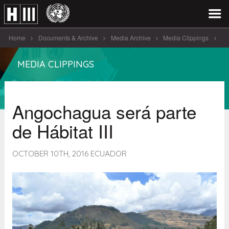
Home
Documents & Archive
Media Archive
Media Clippings
Angochagua será parte de Hábitat [...]
MEDIA CLIPPINGS
Angochagua será parte
de Hábitat III
OCTOBER 10TH, 2016 ECUADOR