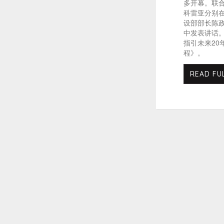
多开幕。联
科雷亚分别
设部部长陈
中发表讲话。
指引未来20
程》。
READ FU