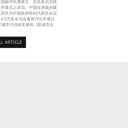
合国秘书长潘基文、厄瓜多尔总统
在开幕式上讲话。中国住房城乡建
政高作为中国政府特别代表在会议
4.5万多名与会者将讨论并通过
年城市可持续发展的《新城市议
LL ARTICLE