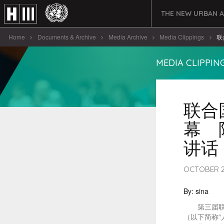
THE NEW URBAN 
Home
Documents & Archive
Media Archive
Media Clippings
联
MEDIA CLIPPIN
联合
幕 
讲话
OCTOBER 21
By: sina
第三届联合
（以下简称“