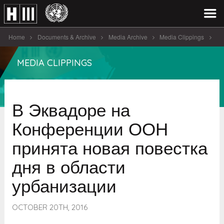
Home
Documents & Archive
Media Archive
Media Clippings
В Эквадоре на Конференции ООН принята новая повестка дня в
MEDIA CLIPPINGS
области урбанизации
В Эквадоре на
Конференции ООН
принята новая повестка
дня в области
урбанизации
OCTOBER 20TH, 2016