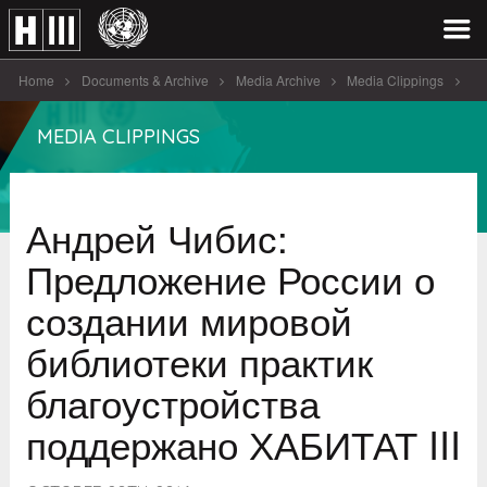
Home
Documents & Archive
Media Archive
Media Clippings
Андрей Чибис: Предложение России о создании мировой библиотеки
MEDIA CLIPPINGS
практик благоустройства поддержано ХАБИТАТ III
Андрей Чибис:
Предложение России о
создании мировой
библиотеки практик
благоустройства
поддержано ХАБИТАТ III