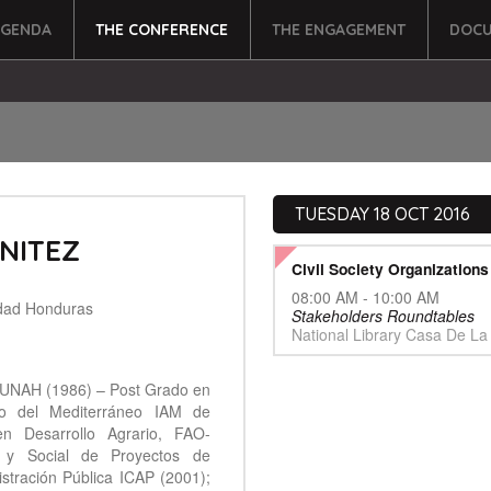
AGENDA
THE CONFERENCE
THE ENGAGEMENT
DOCU
TUESDAY 18 OCT 2016
NITEZ
Civil Society Organization
08:00 AM - 10:00 AM
dad Honduras
Stakeholders Roundtables
National Library Casa De La
 UNAH (1986) – Post Grado en
co del Mediterráneo IAM de
 en Desarrollo Agrario, FAO-
 y Social de Proyectos de
istración Pública ICAP (2001);