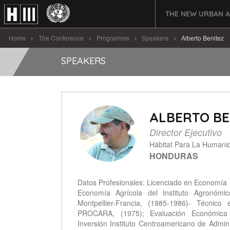
THE NEW URBAN 
Home
The Conference
Programme
Speakers
Alberto Benitez
SPEAKERS
ALBERTO BE
Director Ejecutivo
Hábitat Para La Humani
HONDURAS
Datos Profesionales: Licenciado en Economía
Economía Agrícola del Instituto Agronómi
Montpellier-Francia, (1985-1986)- Técnico
PROCARA, (1975); Evaluación Económica
Inversión Instituto Centroamericano de Admin