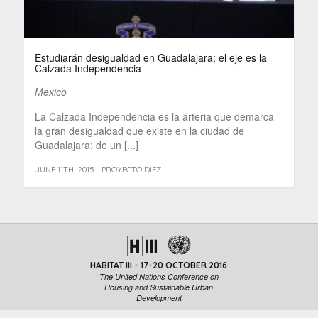
Estudiarán desigualdad en Guadalajara; el eje es la
Calzada Independencia
Mexico
La Calzada Independencia es la arteria que demarca
la gran desigualdad que existe en la ciudad de
Guadalajara: de un [...]
JUNE 11TH, 2015 - PROYECTO DIEZ
HABITAT III - 17-20 OCTOBER 2016
The United Nations Conference on
Housing and Sustainable Urban
Development