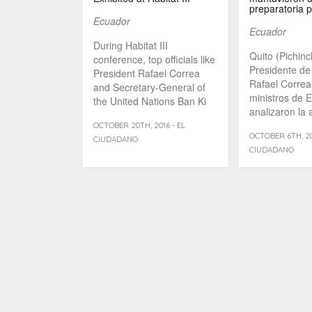
preparatoria p
Ecuador
Ecuador
During Habitat III
Quito (Pichinc
conference, top officials like
Presidente de
President Rafael Correa
Rafael Correa,
and Secretary-General of
ministros de 
the United Nations Ban Ki
analizaron la 
moon could [...]
trabajo [...]
OCTOBER 20TH, 2016 - EL
OCTOBER 6TH, 20
CIUDADANO
CIUDADANO