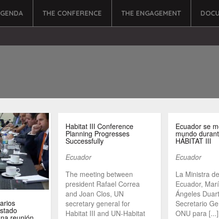
AGENDA
THE CONFERENCE
THE ENGAGEMENT
DOCU
Habitat III Conference
Ecuador se mo
Planning Progresses
mundo durant
Successfully
HÁBITAT III
Ecuador
Ecuador
The meeting between
La Ministra d
president Rafael Correa
Ecuador, Marí
and Joan Clos, UN
Ángeles Duart
arios
secretary general for
Secretario Ge
Estado
Habitat III and UN-Habitat
ONU para [...]
una reunión