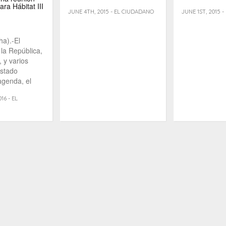
executive director, took [...]
ara Hábitat III
JUNE 4TH, 2015 - EL CIUDADANO
JUNE 1ST, 2015 
ha).-El
 la República,
 y varios
Estado
agenda, el
16 - EL