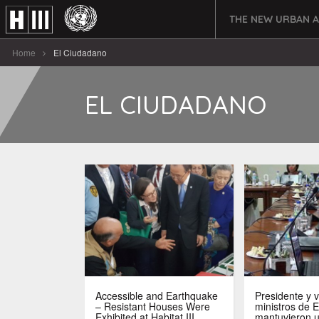
THE NEW URBAN 
Home
El Ciudadano
EL CIUDADANO
Accessible and Earthquake
Presidente y v
– Resistant Houses Were
ministros de 
Exhibited at Habitat III
mantuvieron 