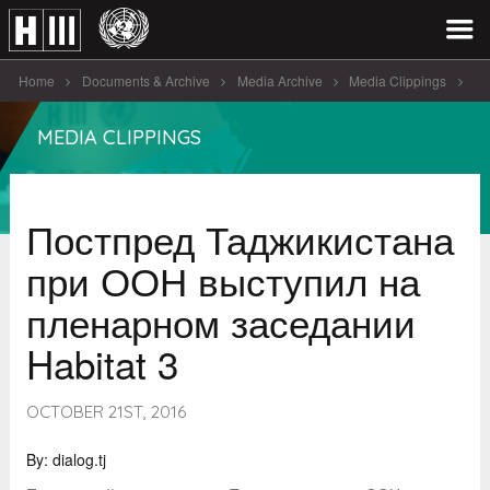
Home
Documents & Archive
Media Archive
Media Clippings
Постпред Таджикистана при ООН выступил на пленарном заседании
MEDIA CLIPPINGS
Habitat 3
Постпред Таджикистана
при ООН выступил на
пленарном заседании
Habitat 3
OCTOBER 21ST, 2016
By: dialog.tj