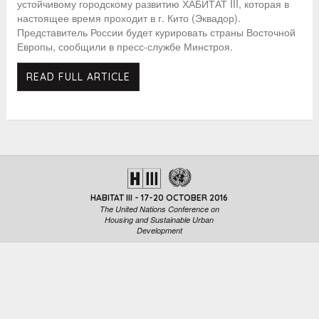
устойчивому городскому развитию ХАБИТАТ III, которая в
настоящее время проходит в г. Кито (Эквадор).
Представитель России будет курировать страны Восточной
Европы, сообщили в пресс-службе Минстроя.
READ FULL ARTICLE
HABITAT III - 17-20 OCTOBER 2016
The United Nations Conference on
Housing and Sustainable Urban
Development