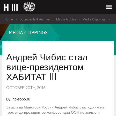
Home
Documents & Archive
Media Archive
Media Clippings
Андрей Чибис стал вице-президентом ХАБИТАТ III
MEDIA CLIPPINGS
Андрей Чибис стал
вице-президентом
ХАБИТАТ III
OCTOBER 20TH, 2016
By: np-sopo.ru
Замглавы Минстроя России Андрей Чибис стал одним из
трех вице-президентов конференции ООН по жилью и