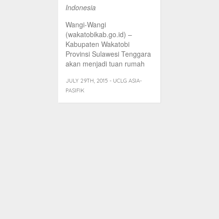
Indonesia
Wangi-Wangi
(wakatobikab.go.id) –
Kabupaten Wakatobi
Provinsi Sulawesi Tenggara
akan menjadi tuan rumah
penyelenggaraan Koferensi
JULY 29TH, 2015 - UCLG ASIA-
Asia-Pasifik tentang “Local
PASIFIK
Government Voices [...]