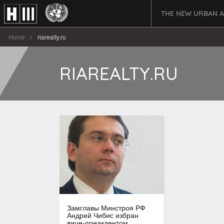
THE NEW URBAN 
Home
riarealty.ru
RIAREALTY.RU
Замглавы Минстроя РФ
Андрей Чибис избран
вице-президентом