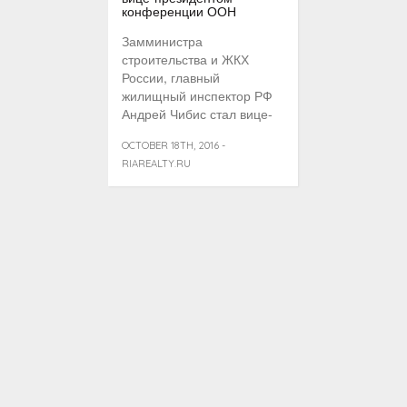
конференции ООН
Замминистра
строительства и ЖКХ
России, главный
жилищный инспектор РФ
Андрей Чибис стал вице-
президентом
OCTOBER 18TH, 2016 -
конференции ООН по
RIAREALTY.RU
жилью и устойчивому
городскому развитию
замминистра
строительства (Habitat III).